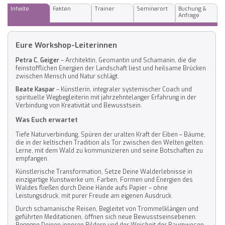
Inhalte
Fakten
Trainer
Seminarort
Buchung &
Anfrage
Eure Workshop-Leiterinnen
Petra C. Geiger
– Architektin, Geomantin und Schamanin, die die
feinstofflichen Energien der Landschaft liest und heilsame Brücken
zwischen Mensch und Natur schlägt.
Beate Kaspar
– Künstlerin, integraler systemischer Coach und
spirituelle Wegbegleiterin mit jahrzehntelanger Erfahrung in der
Verbindung von Kreativität und Bewusstsein.
Was Euch erwartet
Tiefe Naturverbindung, Spüren der uralten Kraft der Eiben – Bäume,
die in der keltischen Tradition als Tor zwischen den Welten gelten.
Lerne, mit dem Wald zu kommunizieren und seine Botschaften zu
empfangen.
Künstlerische Transformation, Setze Deine Walderlebnisse in
einzigartige Kunstwerke um. Farben, Formen und Energien des
Waldes fließen durch Deine Hände aufs Papier – ohne
Leistungsdruck, mit purer Freude am eigenen Ausdruck.
Durch schamanische Reisen, Begleitet von Trommelklängen und
geführten Meditationen, öffnen sich neue Bewusstseinsebenen.
Begegne Deinen inneren Bildern und der Weisheit der Baumwesen.