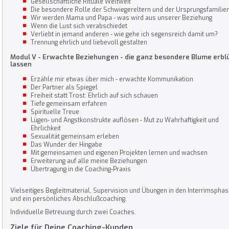
Gesellschaftliche Rituale Weltweit
Die besondere Rolle der Schwiegereltern und der Ursprungsfamilie
Wir werden Mama und Papa - was wird aus unserer Beziehung
Wenn die Lust sich verabschiedet
Verliebt in jemand anderen - wie gehe ich segensreich damit um?
Trennung ehrlich und liebevoll gestalten
Modul V - Erwachte Beziehungen - die ganz besondere Blume erbl
lassen
Erzähle mir etwas über mich - erwachte Kommunikation
Der Partner als Spiegel
Freiheit statt Trost: Ehrlich auf sich schauen
Tiefe gemeinsam erfahren
Spirituelle Treue
Lügen- und Angstkonstrukte auflösen - Mut zu Wahrhaftigkeit und
Ehrlichkeit
Sexualität gemeinsam erleben
Das Wunder der Hingabe
Mit gemeinsamen und eigenen Projekten lernen und wachsen
Erweiterung auf alle meine Beziehungen
Übertragung in die Coaching-Praxis
Vielseitiges Begleitmaterial, Supervision und Übungen in den Interrimspha
und ein persönliches Abschlußcoaching.
Individuelle Betreuung durch zwei Coaches.
Ziele für Deine Coaching-Kunden