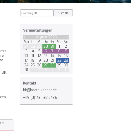
Veranstaltungen
<
August 2026
>
Mo
Di
Mi
Do
Fr
Sa
So
27
28
29
30
31
1
2
serer
3
4
5
6
7
8
9
ere
10
11
12
13
14
15
16
nd
17
18
19
20
21
22
23
24
25
26
27
28
29
30
31
1
2
3
4
5
6
 Oft
Kontakt
bk@beate-kaspar.de
tzen,
+49 (0)173 - 3515436
g &