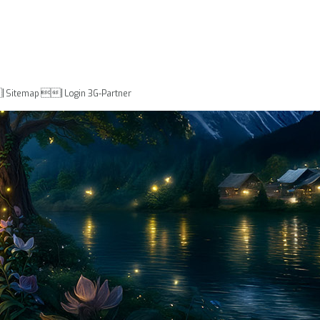
|
|
Sitemap
Login 3G-Partner