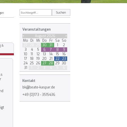
gen
Veranstaltungen
<
August 2026
>
Mo
Di
Mi
Do
Fr
Sa
So
27
28
29
30
31
1
2
g &
3
4
5
6
7
8
9
10
11
12
13
14
15
16
17
18
19
20
21
22
23
24
25
26
27
28
29
30
31
1
2
3
4
5
6
ls
r
Kontakt
bk@beate-kaspar.de
und
+49 (0)173 - 3515436
igt